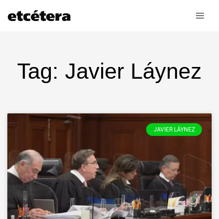
Ir
al
contenido
Tag: Javier Láynez
JAVIER LÁYNEZ