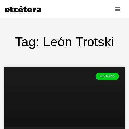
Ir
al
contenido
Tag: León Trotski
HISTORIA