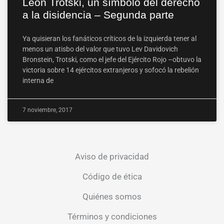
León Trotski, un símbolo del derecho
a la disidencia – Segunda parte
Ya quisieran los fanáticos críticos de la izquierda tener al
menos un atisbo del valor que tuvo Lev Davidovich
Bronstein, Trotski, como el jefe del Ejército Rojo –obtuvo la
victoria sobre 14 ejércitos extranjeros y sofocó la rebelión
interna de
7 noviembre, 2017
Aviso de privacidad
Código de ética
Quiénes somos
Términos y condiciones