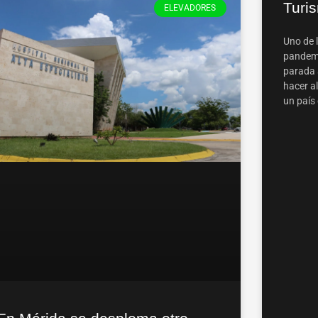
Turis
ELEVADORES
Uno de 
pandemia
parada 
hacer al
un país