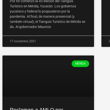
Por fin comenzó la 45 edición del Tianguis
Turístico en Mérida, Yucatán. Los gobiernos
yucateco y federal lo pospusieron por la
pandemia. Al final, de manera presencial (y
también virtual), el Tianguis Turístico de Mérida se
da. Al gobernador Mauricio
17 noviembre, 2021
MÉRIDA
Reclaman a AMLO por