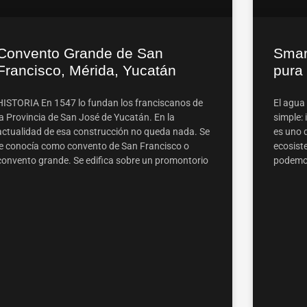
Convento Grande de San
Smar
Francisco, Mérida, Yucatán
pura
HISTORIA En 1547 lo fundan los franciscanos de
El agua
la Provincia de San José de Yucatán. En la
simple: 
actualidad de esa construcción no queda nada. Se
es uno 
le conocía como convento de San Francisco o
ecosiste
convento grande. Se edifica sobre un promontorio
podemos 