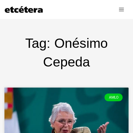
Ir
al
contenido
Tag: Onésimo
Cepeda
AMLO