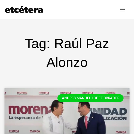
Ir
al
contenido
Tag: Raúl Paz
Alonzo
ANDRÉS MANUEL LÓPEZ OBRADOR