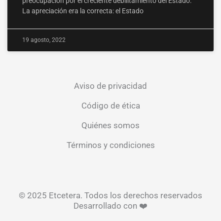
preocupación por el creciente debilitamiento del Estado.
La apreciación era la correcta: el Estado
19 agosto, 2022
Aviso de privacidad
Código de ética
Quiénes somos
Términos y condiciones
© 2025 Etcetera. Todos los derechos reservados
Desarrollado con ❤️