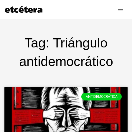
Ir
al
contenido
Tag: Triángulo
antidemocrático
ANTIDEMOCRÁTICA