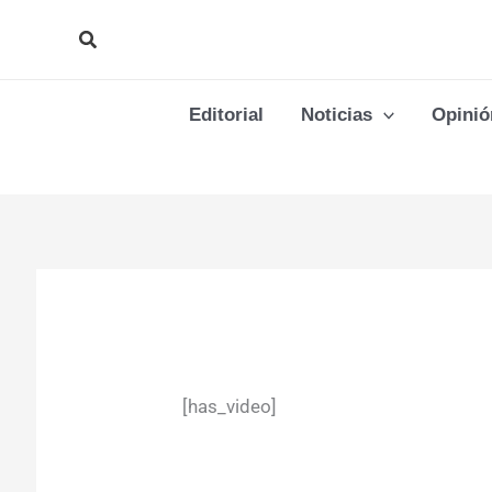
Ir
Buscar
al
contenido
Editorial
Noticias
Opinió
[has_video]