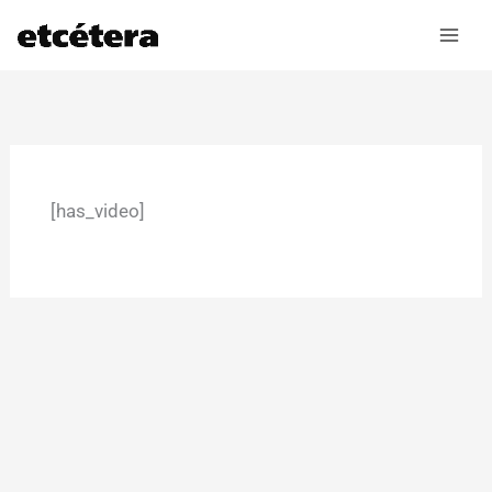
Ir
al
contenido
[has_video]