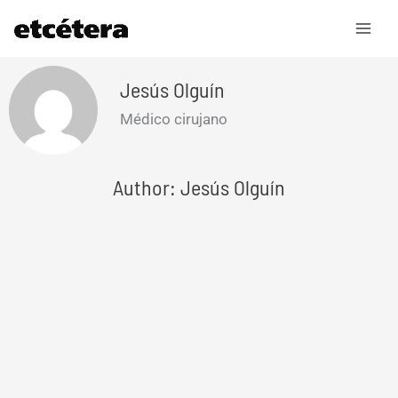
Ir
al
contenido
Jesús Olguín
Médico cirujano
Author: Jesús Olguín
Page
Page
Page