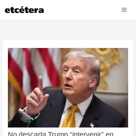
Ir
al
contenido
No descarta Trump “intervenir” en