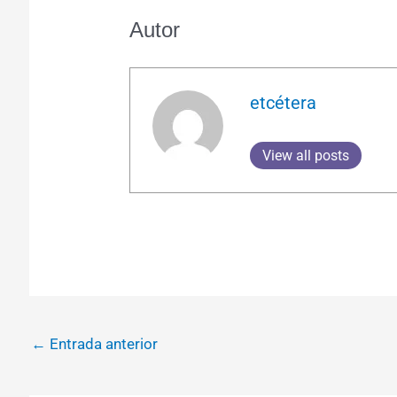
Autor
etcétera
View all posts
←
Entrada anterior