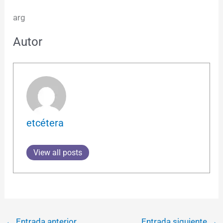
arg
Autor
etcétera
View all posts
←
Entrada anterior
Entrada siguiente
→