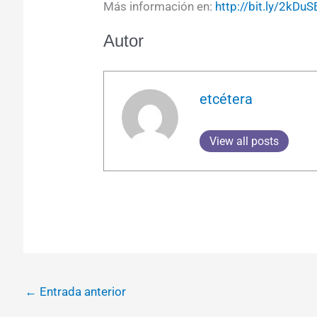
Más información en:
http://bit.ly/2kDu
Autor
etcétera
View all posts
←
Entrada anterior