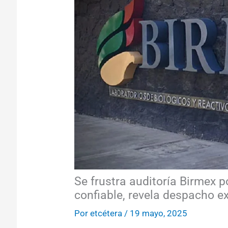
Se frustra auditoría Birmex p
confiable, revela despacho e
Por
etcétera
/
19 mayo, 2025