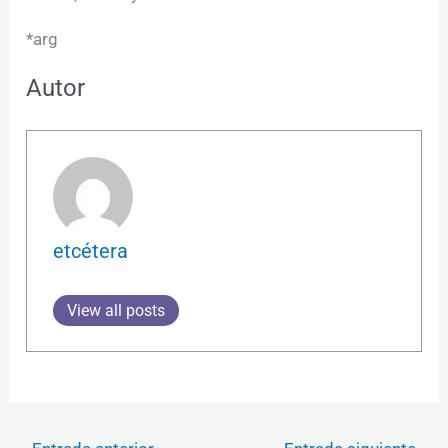
*arg
Autor
etcétera
View all posts