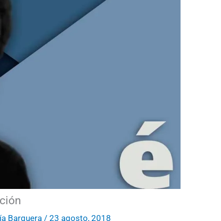
ción
ía Barquera
/
23 agosto, 2018