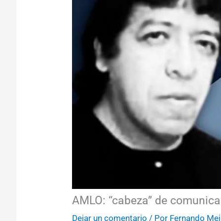
AMLO: “cabeza” de comunica
Dejar un comentario
/ Por
Fernando Mej