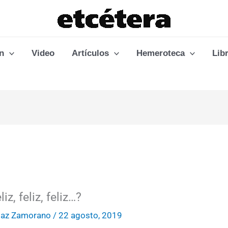
n
Video
Artículos
Hemeroteca
Lib
z, feliz, feliz…?
daz Zamorano
/
22 agosto, 2019