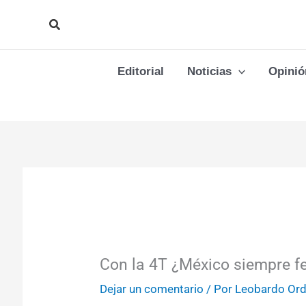
Ir
Buscar
al
contenido
Editorial
Noticias
Opinió
Con la 4T ¿México siempre feli
Dejar un comentario
/ Por
Leobardo Or