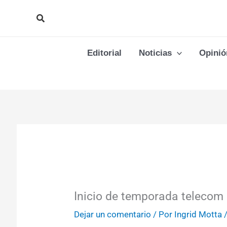
Ir
Buscar
al
contenido
Editorial
Noticias
Opinió
Inicio de temporada telecom
Dejar un comentario
/ Por
Ingrid Motta