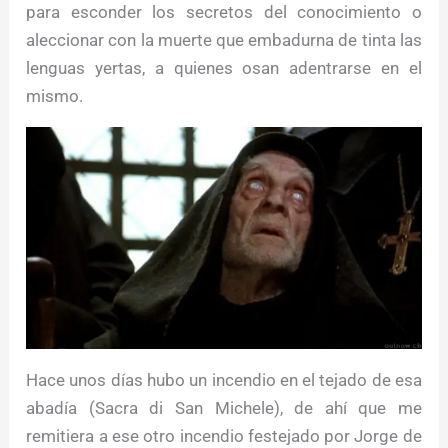
para esconder los secretos del conocimiento o
aleccionar con la muerte que embadurna de tinta las
lenguas yertas, a quienes osan adentrarse en el
mismo.
Hace unos días hubo un incendio en el tejado de esa
abadía (Sacra di San Michele), de ahí que me
remitiera a ese otro incendio festejado por Jorge de