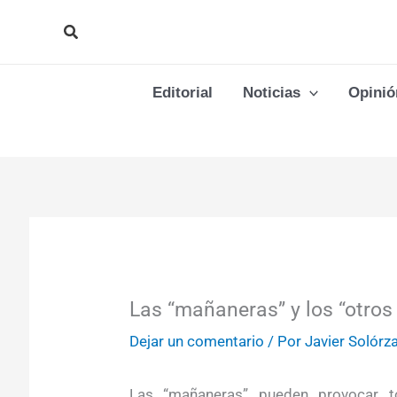
Ir
Buscar
al
contenido
Editorial
Noticias
Opinió
Las “mañaneras” y los “otros
Dejar un comentario
/ Por
Javier Solórz
Las “mañaneras” pueden provocar to