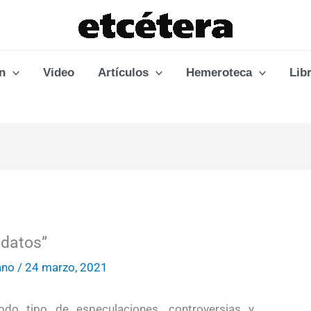
n
Video
Artículos
Hemeroteca
Lib
 datos”
ano
/
24 marzo, 2021
do tipo de especulaciones, controversias y