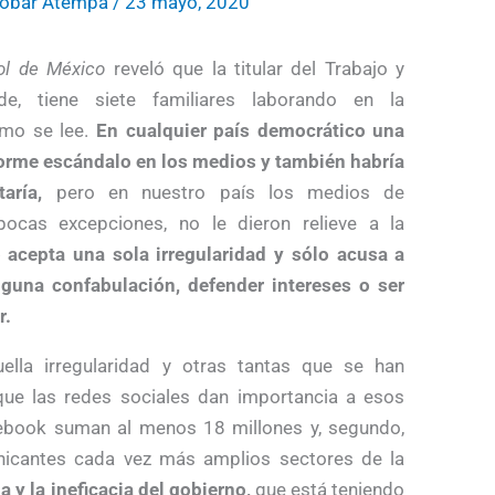
cobar Atempa
/
23 mayo, 2020
ol de México
reveló que la titular del Trabajo y
lde, tiene siete familiares laborando en la
omo se lee.
En cualquier país democrático una
orme escándalo en los medios y también habría
aría,
pero en nuestro país los medios de
pocas excepciones, no le dieron relieve a la
 acepta una sola irregularidad y sólo acusa a
guna confabulación, defender intereses o ser
r.
ella irregularidad y otras tantas que se han
ue las redes sociales dan importancia a esos
cebook suman al menos 18 millones y, segundo,
icantes cada vez más amplios sectores de la
 y la ineficacia del gobierno,
que está teniendo