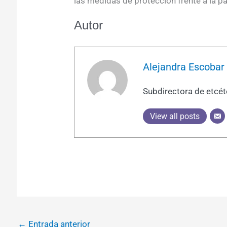
las medidas de protección frente a la p
Autor
Alejandra Escoba
Subdirectora de etcét
View all posts
←
Entrada anterior