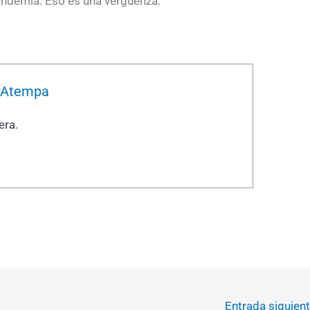
andemia. Eso es una vergüenza.
r Atempa
era.
Entrada siguien