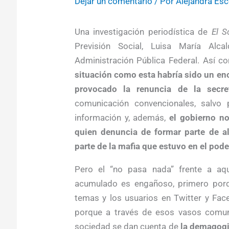
Dejar un comentario
/ Por
Alejandra Es
Una investigación periodística de
El S
Previsión Social, Luisa María Alca
Administración Pública Federal. Así c
situación como esta habría sido un en
provocado la renuncia de la secret
comunicación convencionales, salvo 
información y, además,
el gobierno no
quien denuncia de formar parte de al
parte de la mafia que estuvo en el pode
Pero el “no pasa nada” frente a aqu
acumulado es engañoso, primero porq
temas y los usuarios en Twitter y Fa
porque a través de esos vasos comun
sociedad se dan cuenta de
la demagogia