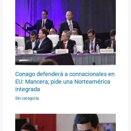
Conago defenderá a connacionales en
EU: Mancera; pide una Norteamérica
integrada
Sin categoría