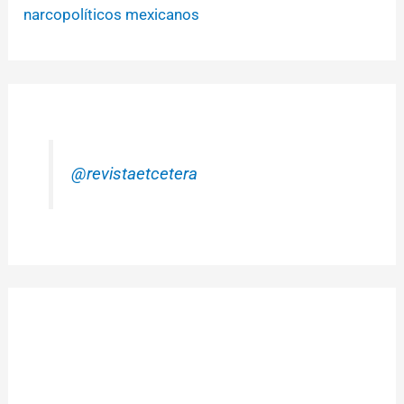
narcopolíticos mexicanos
@revistaetcetera