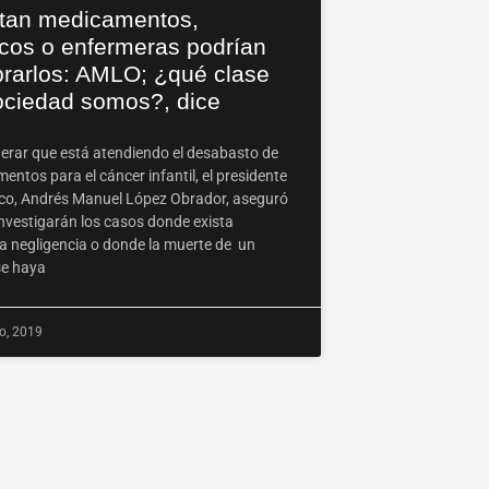
altan medicamentos,
cos o enfermeras podrían
rarlos: AMLO; ¿qué clase
ociedad somos?, dice
iterar que está atendiendo el desabasto de
ntos para el cáncer infantil, el presidente
co, Andrés Manuel López Obrador, aseguró
investigarán los casos donde exista
a negligencia o donde la muerte de un
e haya
o, 2019