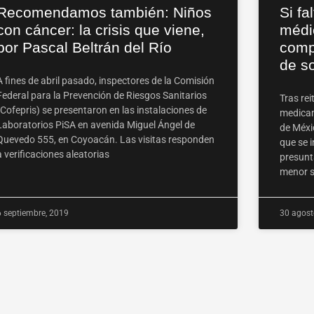
Recomendamos también: Niños
Si f
con cáncer: la crisis que viene,
médi
por Pascal Beltrán del Río
comp
de s
A fines de abril pasado, inspectores de la Comisión
Federal para la Prevención de Riesgos Sanitarios
Tras re
(Cofepris) se presentaron en las instalaciones de
medicame
Laboratorios PiSA en avenida Miguel Ángel de
de Méxi
Quevedo 555, en Coyoacán. Las visitas responden
que se 
a verificaciones aleatorias
presunt
menor s
6 septiembre, 2019
30 agost