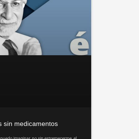
s sin medicamentos
puedo imaginar, no sin estremecerme, el