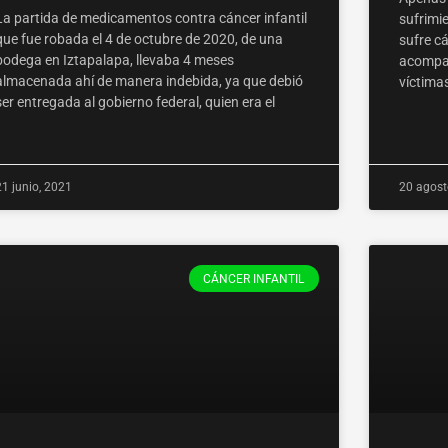
La partida de medicamentos contra cáncer infantil
sufrimi
que fue robada el 4 de octubre de 2020, de una
sufre cá
bodega en Iztapalapa, llevaba 4 meses
acompañ
almacenada ahí de manera indebida, ya que debió
víctima
ser entregada al gobierno federal, quien era el
21 junio, 2021
20 agost
CÁNCER INFANTIL