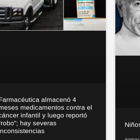
Farmacéutica almacenó 4
meses medicamentos contra el
cáncer infantil y luego reportó
“robo”; hay severas
Niño
inconsistencias
Apenas 