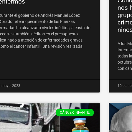
Cond
enfermos
nos 
grup
Durante el gobierno de Andrés Manuel López
crim
Obrador el enriquecimiento de las Fuerzas
Armadas ha alcanzado niveles inéditos, a costa de
niño
recortes también inéditos en el presupuesto
destinado a atención de enfermedades graves,
A los M
como el cáncer infantil. Una revisión realizada
Internac
todas l
octubre
con cán
4 mayo, 2023
10 octub
CÁNCER INFANTIL