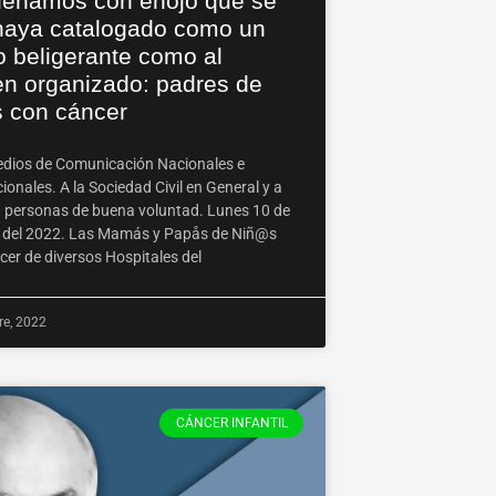
enamos con enojo que se
haya catalogado como un
o beligerante como al
en organizado: padres de
s con cáncer
edios de Comunicación Nacionales e
ionales. A la Sociedad Civil en General y a
a personas de buena voluntad. Lunes 10 de
 del 2022. Las Mamás y Papås de Niñ@s
cer de diversos Hospitales del
re, 2022
CÁNCER INFANTIL