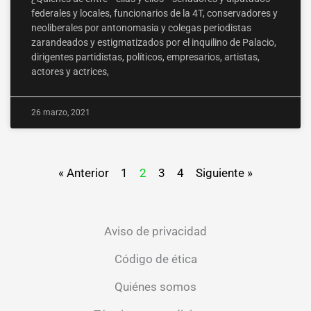
federales y locales, funcionarios de la 4T, conservadores y
neoliberales por antonomasia y colegas periodistas
zarandeados y estigmatizados por el inquilino de Palacio,
dirigentes partidistas, políticos, empresarios, artistas,
actores y actrices,
26 marzo, 2021
« Anterior
1
2
3
4
Siguiente »
Aviso de privacidad
Código de ética
Quiénes somos