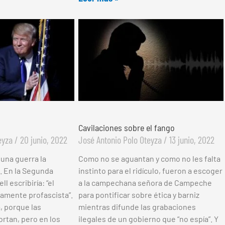
Cavilaciones sobre el fango
teyza
20 junio, 2022
José Antonio Polo Oteyza
13 junio, 2022
 una guerra la
Como no se aguantan y como no les falta
l. En la Segunda
instinto para el ridículo, fueron a escoger
l escribiría: “el
a la campechana señora de Campeche
vamente profascista”.
para pontificar sobre ética y barniz
, porque las
mientras difunde las grabaciones
ortan, pero en los
ilegales de un gobierno que “no espía”. Y