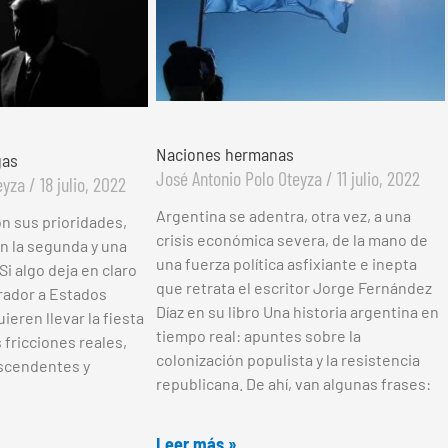
Naciones hermanas
gas
José Antonio Polo Oteyza
11 julio, 2022
teyza
18 julio, 2022
Argentina se adentra, otra vez, a una
on sus prioridades,
crisis económica severa, de la mano de
n la segunda y una
una fuerza política asfixiante e inepta
Si algo deja en claro
que retrata el escritor Jorge Fernández
brador a Estados
Díaz en su libro Una historia argentina en
ieren llevar la fiesta
tiempo real: apuntes sobre la
 fricciones reales,
colonización populista y la resistencia
ascendentes y
republicana. De ahí, van algunas frases:
Leer más »