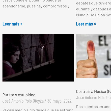
debates que tuviero
abandonarse, pues hay compromisos y
durante y después d
Mundial, la Unión So
Leer más »
Leer más »
Destruir a México (Pa
Pureza y estupidez
José Antonio Polo O
José Antonio Polo Oteyza
30 mayo, 2022
Dos cuentos en uno: 
Va casi medio siglo desde que se estrenó