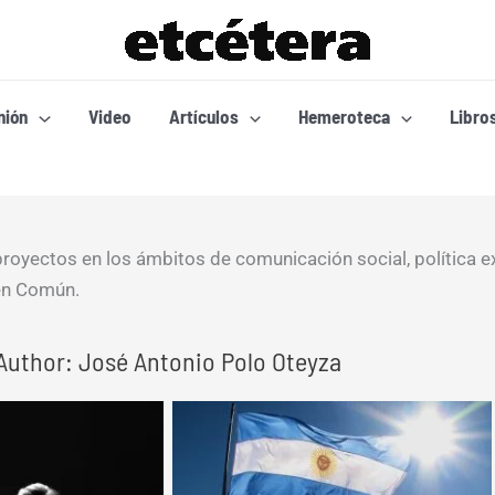
nión
Video
Artículos
Hemeroteca
Libro
royectos en los ámbitos de comunicación social, política e
 en Común.
Author: José Antonio Polo Oteyza
Page
Page
Page
Page
Page