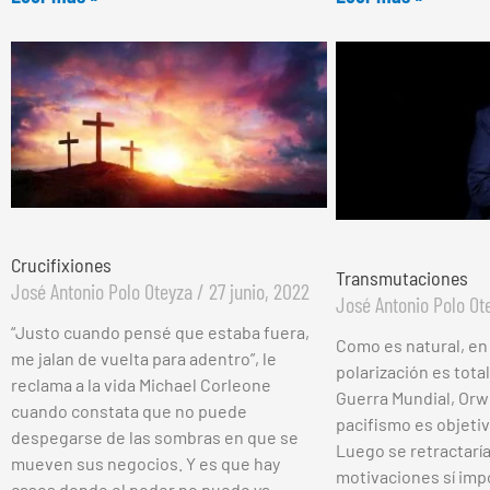
Crucifixiones
Transmutaciones
José Antonio Polo Oteyza
27 junio, 2022
José Antonio Polo O
“Justo cuando pensé que estaba fuera,
Como es natural, en
me jalan de vuelta para adentro”, le
polarización es tota
reclama a la vida Michael Corleone
Guerra Mundial, Orwel
cuando constata que no puede
pacifismo es objeti
despegarse de las sombras en que se
Luego se retractaría
mueven sus negocios. Y es que hay
motivaciones sí imp
casos donde el poder no puede ya