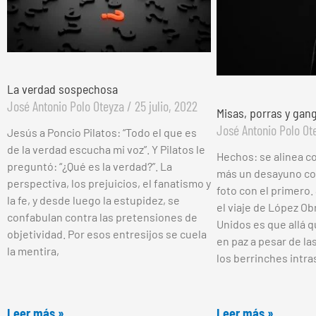
La verdad sospechosa
José Antonio Polo Oteyza
25 julio, 2022
Misas, porras y gan
José Antonio Polo O
Jesús a Poncio Pilatos: “Todo el que es
de la verdad escucha mi voz”. Y Pilatos le
Hechos: se alinea c
preguntó: “¿Qué es la verdad?”. La
más un desayuno co
perspectiva, los prejuicios, el fanatismo y
foto con el primero. 
la fe, y desde luego la estupidez, se
el viaje de López O
confabulan contra las pretensiones de
Unidos es que allá qu
objetividad. Por esos entresijos se cuela
en paz a pesar de las
la mentira,
los berrinches intr
Leer más »
Leer más »