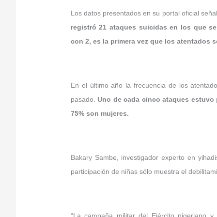
Los datos presentados en su portal oficial señ
registró 21 ataques suicidas en los que s
con 2, es la primera vez que los atentados s
En el último año la frecuencia de los atenta
pasado.
Uno de cada cinco ataques estuvo p
75% son mujeres.
Bakary Sambe, investigador experto en yihadi
participación de niñas sólo muestra el debilit
“La campaña militar del Ejército nigeriano 