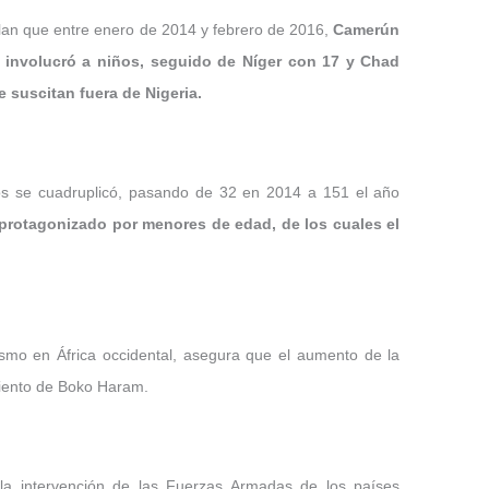
alan que entre enero de 2014 y febrero de 2016,
Camerún
e involucró a niños, seguido de Níger con 17 y Chad
e suscitan fuera de Nigeria.
dos se cuadruplicó, pasando de 32 en 2014 a 151 el año
rotagonizado por menores de edad, de los cuales el
smo en África occidental, asegura que el aumento de la
amiento de Boko Haram.
y la intervención de las Fuerzas Armadas de los países