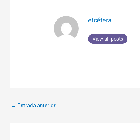
etcétera
View all posts
←
Entrada anterior