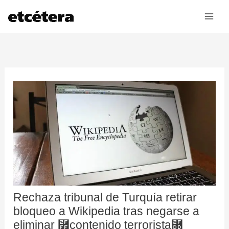
Ir
al
contenido
Rechaza tribunal de Turquía retirar
bloqueo a Wikipedia tras negarse a
eliminar ⿿contenido terrorista⿝