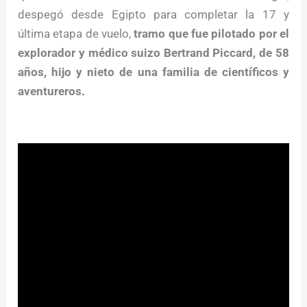
despegó desde Egipto para completar la 17 y
última etapa de vuelo,
tramo que fue pilotado por el
explorador y médico suizo Bertrand Piccard, de 58
años, hijo y nieto de una familia de científicos y
aventureros.