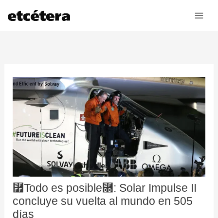
Ir
al
contenido
⿿Todo es posible⿝: Solar Impulse II
concluye su vuelta al mundo en 505
días