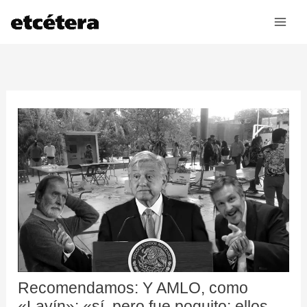
Ir
al
contenido
Recomendamos: Y AMLO, como
«Layín»: «sí, pero fue poquito; ellos