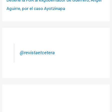
Detiene la FGR al exgobernador de Guerrero, Ángel
Aguirre, por el caso Ayotzinapa
@revistaetcetera