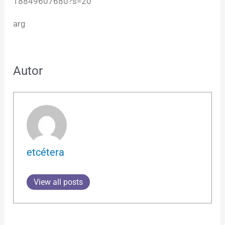
18849607680?s=20
arg
Autor
etcétera
View all posts