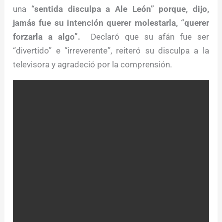
una
“sentida disculpa a Ale León” porque, dijo,
jamás fue su intención querer molestarla, “querer
forzarla a algo”.
Declaró que su afán fue ser
“divertido” e “irreverente”, reiteró su disculpa a la
televisora y agradeció por la comprensión.