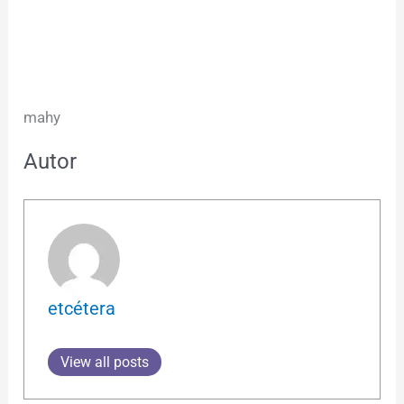
mahy
Autor
etcétera
View all posts