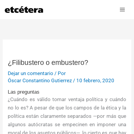
Ir
al
contenido
¿Filibustero o embustero?
Dejar un comentario
/ Por
Óscar Constantino Gutierrez
/
10 febrero, 2020
Las preguntas
¿Cuándo es válido tomar ventaja política y cuándo
no lo es? A pesar de que los campos de la ética y la
política están claramente separados —por más que
algunos autócratas se empecinen en imponer una
moral de los asuntos públicos—, lo cierto es que hay