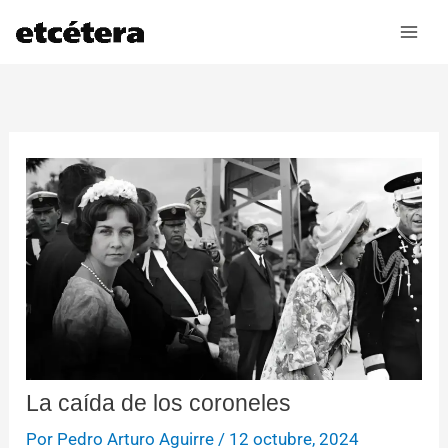
Ir
al
contenido
La caída de los coroneles
Por
Pedro Arturo Aguirre
/
12 octubre, 2024