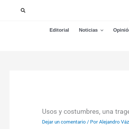
Ir
Buscar
al
contenido
Editorial
Noticias
Opinió
Usos y costumbres, una trag
Dejar un comentario
/ Por
Alejandro Vá