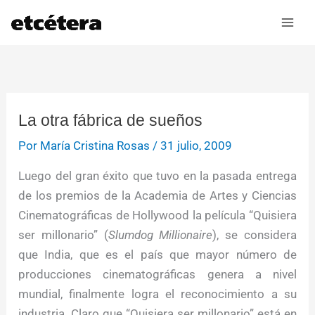
Ir
al
contenido
La otra fábrica de sueños
Por
María Cristina Rosas
/
31 julio, 2009
Luego del gran éxito que tuvo en la pasada entrega
de los premios de la Academia de Artes y Ciencias
Cinematográficas de Hollywood la película “Quisiera
ser millonario” (
Slumdog Millionaire
), se considera
que India, que es el país que mayor número de
producciones cinematográficas genera a nivel
mundial, finalmente logra el reconocimiento a su
industria. Claro que “Quisiera ser millonario” está en