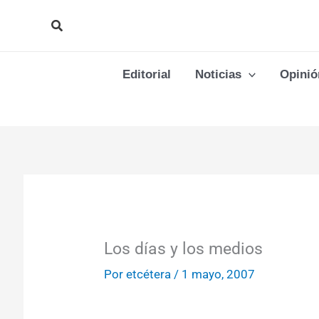
Ir
Buscar
al
contenido
Editorial
Noticias
Opinió
Los días y los medios
Por
etcétera
/
1 mayo, 2007