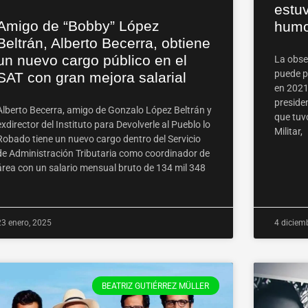
estuv
Amigo de “Bobby” López
humo
Beltrán, Alberto Becerra, obtiene
un nuevo cargo público en el
La obse
puede p
SAT con gran mejora salarial
en 2021
preside
Alberto Becerra, amigo de Gonzalo López Beltrán y
que tuvo
exdirector del Instituto para Devolverle al Pueblo lo
Militar,
Robado tiene un nuevo cargo dentro del Servicio
de Administración Tributaria como coordinador de
área con un salario mensual bruto de 134 mil 348
23 enero, 2025
4 diciem
BEATRIZ GUTIÉRREZ MÜLLER