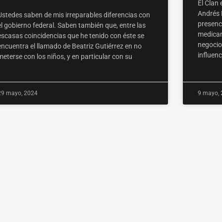
El Clan 
Andrés 
Ustedes saben de mis irreparables diferencias con
presenci
el gobierno federal. Saben también que, entre las
medicam
escasas coincidencias que he tenido con éste se
negocio
encuentra el llamado de Beatriz Gutiérrez en no
influen
meterse con los niños, y en particular con su
29 mayo, 2024
9 mayo, 