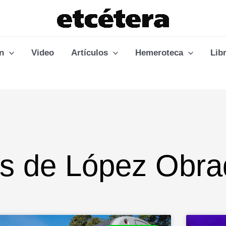
n
Video
Artículos
Hemeroteca
Lib
os de López Obra
Page
Page