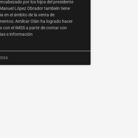
encabezado por los hijos del presidente
Manuel López Obrador también tiene
a en el ámbito de la venta de
entos: Amílcar Olán ha logrado hacer
s con el IMSS a partir de contar con
cias e información
2024