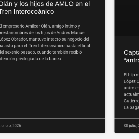
Olán y los hijos de AMLO en el
Tren Interoceánico
El empresario Amílcar Olán, amigo íntimo y
prestanombres de los hijos de Andrés Manuel
López Obrador, mantuvo intacto su negocio del
balasto para el Tren Interoceánico hasta el final
Capt
del sexenio pasado, cuando también recibió
atención privilegiada de la banca
“ant
El hijo
López O
antro e
actualm
Gutiérr
La Saga
2 enero, 2026
30 julio,