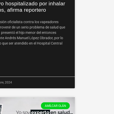
o hospitalizado por inhalar
s, afirma reportero
sión oficialista contra los vapeadores
rovenir de un serio problema de salud que
 presentó el hijo menor del entonces
nte Andrés Manuel López Obrador, por lo
 que ser atendido en el Hospital Central
bre, 2024
AMÍLCAR OLÁN