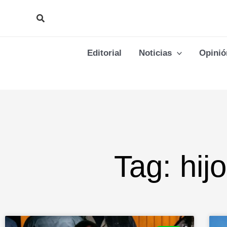
Ir
Buscar
al
contenido
Editorial
Noticias
Opinió
Tag: hij