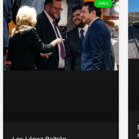
AMLO
Los López Beltrán