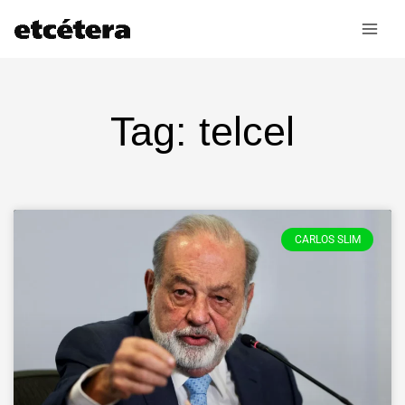
Ir
al
contenido
Tag: telcel
Page
Page
Page
Page
CARLOS SLIM