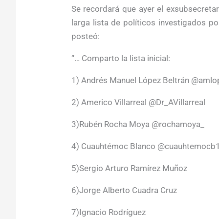
Se recordará que ayer el exsubsecreta
larga lista de políticos investigados p
posteó:
“… Comparto la lista inicial:
1) Andrés Manuel López Beltrán @amlo
2) Americo Villarreal @Dr_AVillarreal
3)Rubén Rocha Moya @rochamoya_
4) Cuauhtémoc Blanco @cuauhtemocb
5)Sergio Arturo Ramírez Muñoz
6)Jorge Alberto Cuadra Cruz
7)Ignacio Rodríguez