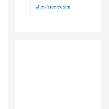
@revistaetcetera