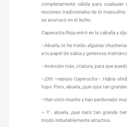
completamente válida para cualquier c
nociones tradicionales de lo masculino 
se acurrucó en el lecho.
Caperucita Roja entró en la cabaña y dijo
–Abuela, te he traído algunas chuchería
a tu papel de sabia y generosa matriarc
–Acércate más, criatura, para que pueda
–¡Oh! –repuso Caperucita–. Había olvi
topo. Pero, abuela, ¡qué ojos tan grandes
–Han visto mucho y han perdonado muc
– Y , abuela, ¡qué nariz tan grande tie
modo indudablemente atractiva.