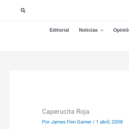
Ir
Buscar
al
contenido
Editorial
Noticias
Opinió
Caperucita Roja
Por
James Finn Garner
/
1 abril, 2008