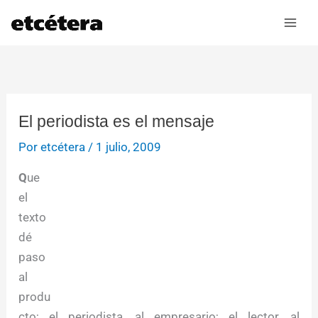
Ir
al
contenido
El periodista es el mensaje
Por
etcétera
/
1 julio, 2009
Q
ue
el
texto
dé
paso
al
produ
cto; el periodista, al empresario; el lector, al