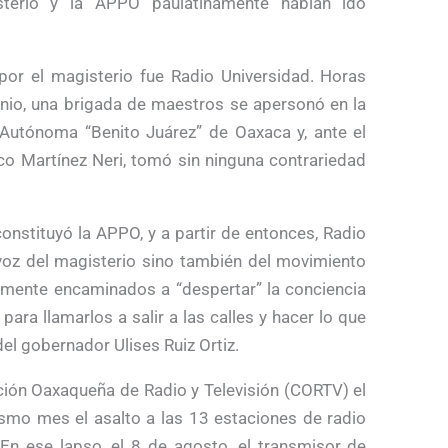
isterio y la APPO paulatinamente habían ido
por el magisterio fue Radio Universidad. Horas
unio, una brigada de maestros se apersonó en la
d Autónoma “Benito Juárez” de Oaxaca y, ante el
isco Martínez Neri, tomó sin ninguna contrariedad
nstituyó la APPO, y a partir de entonces, Radio
 voz del magisterio sino también del movimiento
amente encaminados a “despertar” la conciencia
ara llamarlos a salir a las calles y hacer lo que
del gobernador Ulises Ruiz Ortiz.
ción Oaxaqueña de Radio y Televisión (CORTV) el
smo mes el asalto a las 13 estaciones de radio
 En ese lapso, el 8 de agosto, el transmisor de