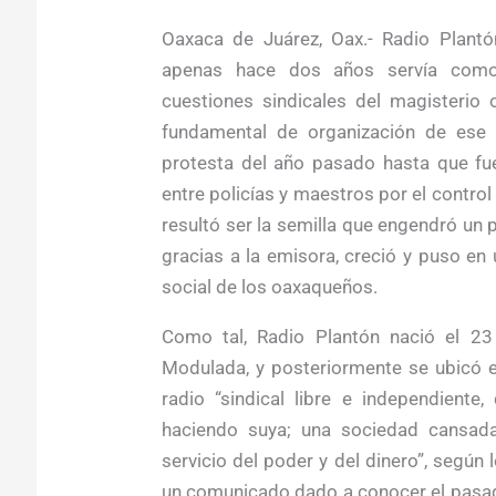
Oaxaca de Juárez, Oax.- Radio Plantó
apenas hace dos años servía como
cuestiones sindicales del magisterio
fundamental de organización de ese g
protesta del año pasado hasta que fu
entre policías y maestros por el control t
resultó ser la semilla que engendró u
gracias a la emisora, creció y puso en 
social de los oaxaqueños.
Como tal, Radio Plantón nació el 2
Modulada, y posteriormente se ubicó e
radio “sindical libre e independient
haciendo suya; una sociedad cansad
servicio del poder y del dinero”, segú
un comunicado dado a conocer el pasad