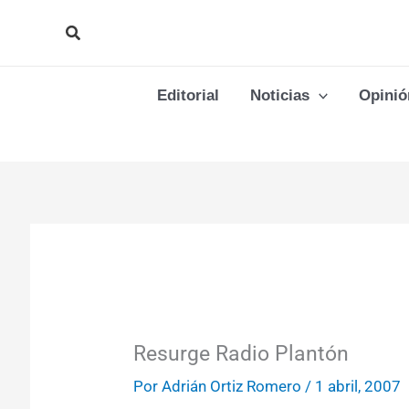
Ir
Buscar
al
contenido
Editorial
Noticias
Opinió
Resurge Radio Plantón
Por
Adrián Ortiz Romero
/
1 abril, 2007