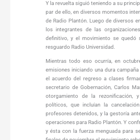
Y la revuelta siguió teniendo a su princi
par de ello, en diversos momentos inten
de Radio Plantón. Luego de diversos en
los integrantes de las organizacion
definitivo, y el movimiento se quedó 
resguardo Radio Universidad.
Mientras todo eso ocurría, en octub
emisiones iniciando una dura campaña d
el acuerdo del regreso a clases firm
secretario de Gobernación, Carlos Mar
otorgamiento de la rezonificación, 
políticos, que incluían la cancelaci
profesores detenidos, y la gestoría an
operaciones para Radio Plantón. Y confr
y ésta con la fuerza menguada para se
finales de noviembre el movimiento rebe