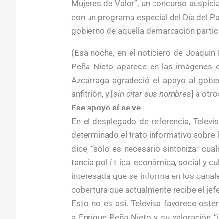
Mujeres de Valor”, un concurso auspici
con un programa especial del Día del Pa
gobierno de aquella demarcación partic
(Esa noche, en el noticiero de Joaquín
Peña Nieto aparece en las imágenes 
Azcárraga agradeció el apoyo al gobe
anfitrión, y [
sin citar sus nombres
] a otr
Ese apoyo sí se ve
En el desplegado de referencia, Televi
determinado el trato informativo sobre 
dice, “sólo es necesario sintonizar cual
tancia pol í t ica, económica, social y c
interesada que se informa en los canal
cobertura que actualmente recibe el jef
Esto no es así. Televisa favorece oste
a Enrique Peña Nieto y su valoración “