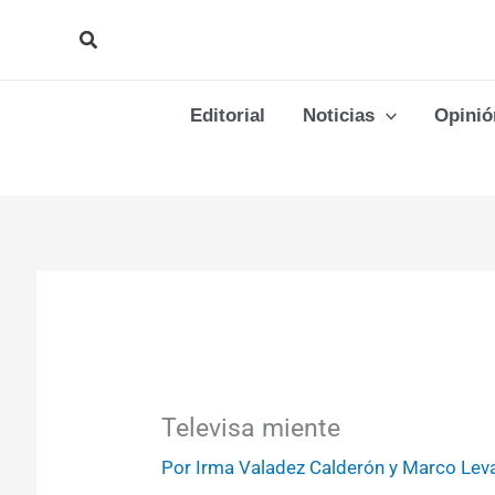
Ir
Buscar
al
contenido
Editorial
Noticias
Opinió
Televisa miente
Por
Irma Valadez Calderón y Marco Leva