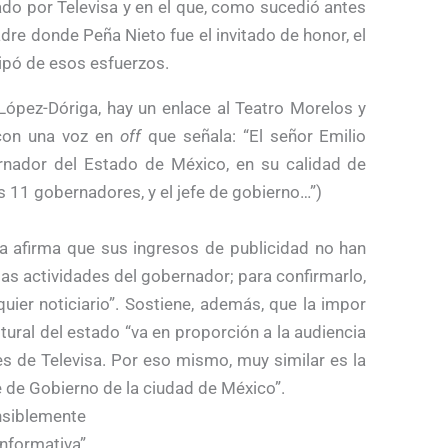
ado por Televisa y en el que, como sucedió antes
dre donde Peña Nieto fue el invitado de honor, el
ipó de esos esfuerzos.
 López-Dóriga, hay un enlace al Teatro Morelos y
con una voz en
off
que señala: “El señor Emilio
rnador del Estado de México, en su calidad de
os 11 gobernadores, y el jefe de gobierno…”)
sa afirma que sus ingresos de publicidad no han
las actividades del gobernador; para confirmarlo,
quier noticiario”. Sostiene, además, que la impor
ultural del estado “va en proporción a la audiencia
es de Televisa. Por eso mismo, muy similar es la
e de Gobierno de la ciudad de México”.
nsiblemente
informativa”