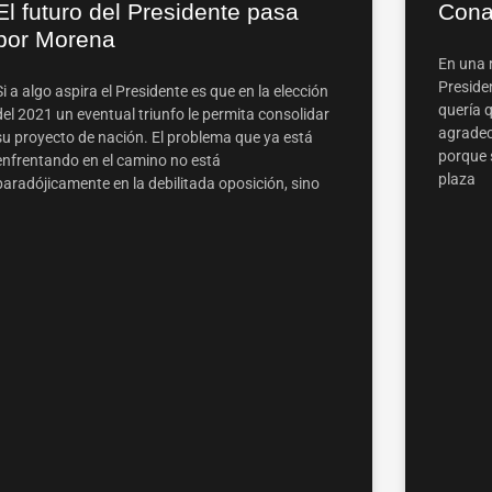
El futuro del Presidente pasa
Conag
por Morena
En una 
Preside
Si a algo aspira el Presidente es que en la elección
quería 
del 2021 un eventual triunfo le permita consolidar
agradec
su proyecto de nación. El problema que ya está
porque 
enfrentando en el camino no está
plaza
paradójicamente en la debilitada oposición, sino