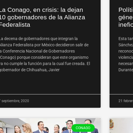
La Conago, en crisis: la dejan
Polít
10 gobernadores de la Alianza
géne
Federalista
inef
La decena de gobernadores que integran la
Esta ta
Alianza Federalista por México decidieron salir de
Sánchez
la Conferencia Nacional de Gobernadores
reconoce
(Conago) porque consideran que este organismo
violenci
ya no cumple la función para la cual fue creada. El
necesar
gobernador de Chihuahua, Javier
Durante
7 septiembre, 2020
21 febre
CONAGO