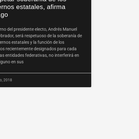
rnos estatales, afirma
ago
erno del presidente electo, Andrés Manuel
brador, será respetuoso de la soberanía de
ernos estatales y la función de los
os recientemente designados para cada
as entidades federativas, no interferirá en
guno en sus
o, 2018