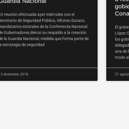
Guardia Nacional
gobie
Con
En reunión efectuada ayer miércoles con el
Secretario de Seguridad Pública, Alfonso Durazo,
mandatarios estatales de la Conferencia Nacional
El gobi
de Gobernadores dieron su respaldo a la creación
López O
de la Guardia Nacional, medida que forma parte de
los gobi
la estrategia de seguridad
delegad
una de l
modo al
13 diciembre, 2018
27 agost