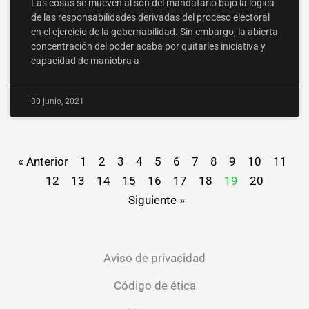
Las cosas se mueven al son del mandatario bajo la lógica
de las responsabilidades derivadas del proceso electoral
en el ejercicio de la gobernabilidad. Sin embargo, la abierta
concentración del poder acaba por quitarles iniciativa y
capacidad de maniobra a
30 junio, 2021
« Anterior
1
2
3
4
5
6
7
8
9
10
11
12
13
14
15
16
17
18
19
20
Siguiente »
Aviso de privacidad
Código de ética