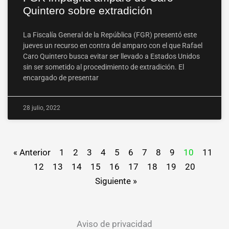
Quintero sobre extradición
La Fiscalía General de la República (FGR) presentó este
jueves un recurso en contra del amparo con el que Rafael
Caro Quintero busca evitar ser llevado a Estados Unidos
sin ser sometido al procedimiento de extradición. El
encargado de presentar
28 julio, 2022
« Anterior
1
2
3
4
5
6
7
8
9
10
11
12
13
14
15
16
17
18
19
20
Siguiente »
Aviso de privacidad