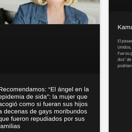
Kama
El pasad
Unidos, 
Fue su 
dos” de
podrían 
Recomendamos: “El ángel en la
epidemia de sida”: la mujer que
acogió como si fueran sus hijos
a decenas de gays moribundos
que fueron repudiados por sus
familias