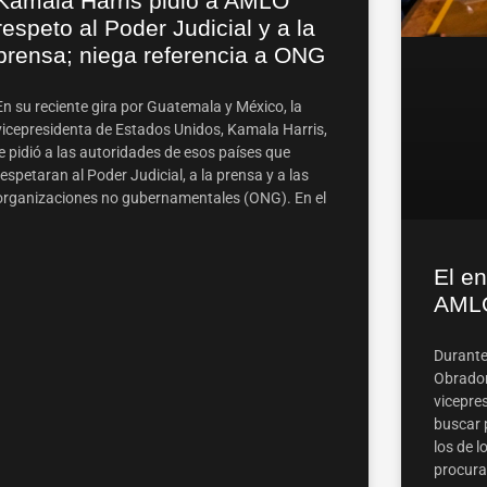
Kamala Harris pidió a AMLO
respeto al Poder Judicial y a la
prensa; niega referencia a ONG
En su reciente gira por Guatemala y México, la
vicepresidenta de Estados Unidos, Kamala Harris,
le pidió a las autoridades de esos países que
respetaran al Poder Judicial, a la prensa y a las
organizaciones no gubernamentales (ONG). En el
El e
AMLO
Durante
Obrador
vicepre
buscar 
los de l
procura