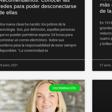
más c
redes para poder desconectarse
de la
de ellas
En 1916,
Una nueva clase ha nacido: los pobres de la
grandes
tecnología. Son, por definición, aquellas personas
redacto
que no pueden permitirse esperar 24 horas para
cuatro 
contestar un correo electrónico. Sobre sus
y brilla
hombros pesa la responsabilidad de estar siempre
disponibles. “La conectividad es
28 junio, 2021
27 junio
DISCRIMINACIÓN