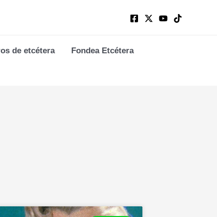
ros de etcétera
Fondea Etcétera
Page