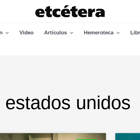
n
Video
Artículos
Hemeroteca
Lib
 estados unidos
e
Page
Page
Page
Page
Page
Page
Page
Page
Page
Page
Page
Page
Page