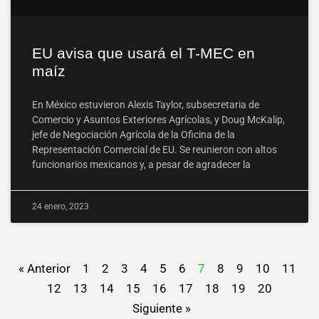
EU avisa que usará el T-MEC en
maíz
En México estuvieron Alexis Taylor, subsecretaria de
Comercio y Asuntos Exteriores Agrícolas, y Doug McKalip,
jefe de Negociación Agrícola de la Oficina de la
Representación Comercial de EU. Se reunieron con altos
funcionarios mexicanos y, a pesar de agradecer la
24 enero, 2023
« Anterior
1
2
3
4
5
6
7
8
9
10
11
12
13
14
15
16
17
18
19
20
Siguiente »